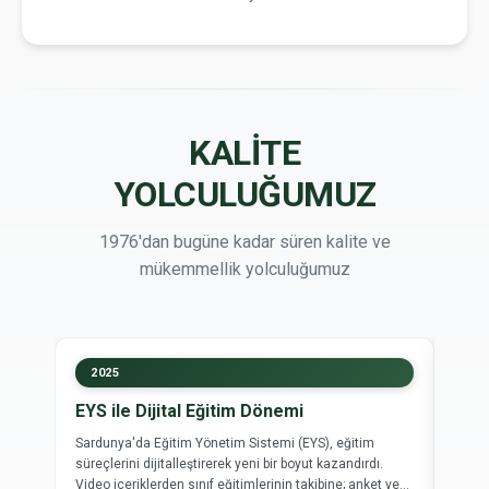
KALİTE
YOLCULUĞUMUZ
1976'dan bugüne kadar süren kalite ve
mükemmellik yolculuğumuz
2025
20
EYS ile Dijital Eğitim Dönemi
Sec
Sardunya'da Eğitim Yönetim Sistemi (EYS), eğitim
Secre
süreçlerini dijitalleştirerek yeni bir boyut kazandırdı.
progr
Video içeriklerden sınıf eğitimlerinin takibine; anket ve
görül