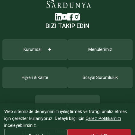
BİZİ TAKİP EDİN
+
Kurumsal
Menülerimiz
Hijyen & Kalite
Sosyal Sorumluluk
İK
Çerez tercihi
Web sitemizde deneyiminizi iyileştirmek ve trafiği analiz etmek
için çerezler kullanıyoruz. Detaylı bilgi için
Çerez Politikamızı
inceleyebilirsiniz.
Öneri
Şikayet
Teklif
BİZE ULAŞIN