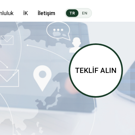
mluluk
İK
İletişim
TR
EN
TEKLİF ALIN